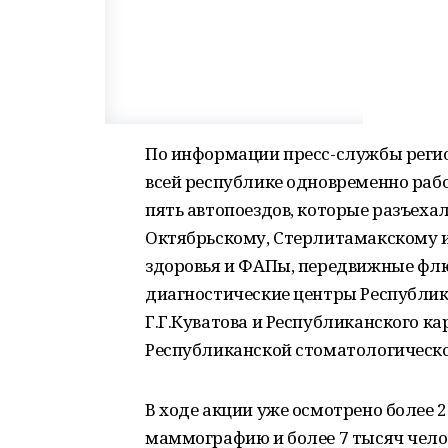
По информации пресс-службы регио
всей республике одновременно ра
пять автопоездов, которые разъеха
Октябрьскому, Стерлитамакскому 
здоровья и ФАПы, передвижные ф
диагностические центры Республик
Г.Г.Куватова и Республиканского к
Республиканской стоматологическ
В ходе акции уже осмотрено более 2
маммографию и более 7 тысяч чел