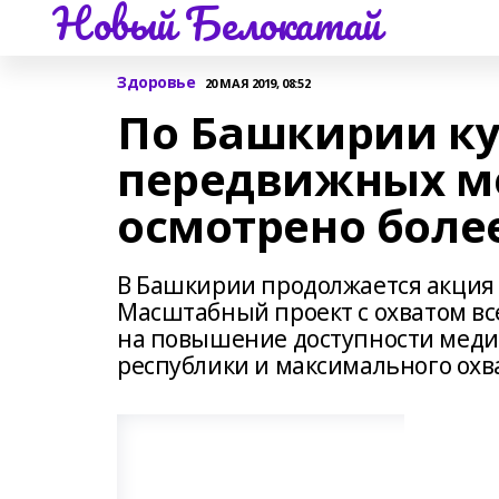
Новый Белокатай
Здоровье
20 МАЯ 2019, 08:52
По Башкирии ку
передвижных м
осмотрено более
В Башкирии продолжается акция 
Масштабный проект с охватом вс
на повышение доступности мед
республики и максимального охв