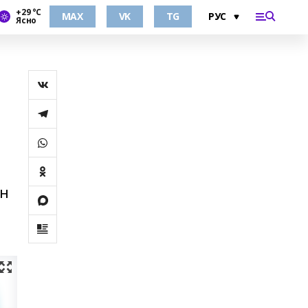
+29 °С
MAX
VK
TG
Ясно
ен