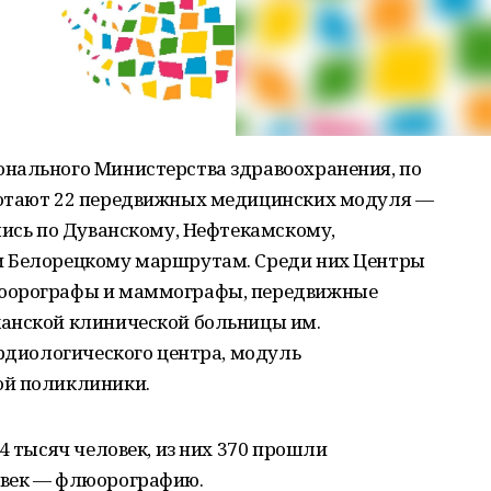
нального Министерства здравоохранения, по
ботают 22 передвижных медицинских модуля —
лись по Дуванскому, Нефтекамскому,
и Белорецкому маршрутам. Среди них Центры
люорографы и маммографы, передвижные
анской клинической больницы им.
ардиологического центра, модуль
ой поликлиники.
4 тысяч человек, из них 370 прошли
овек — флюорографию.