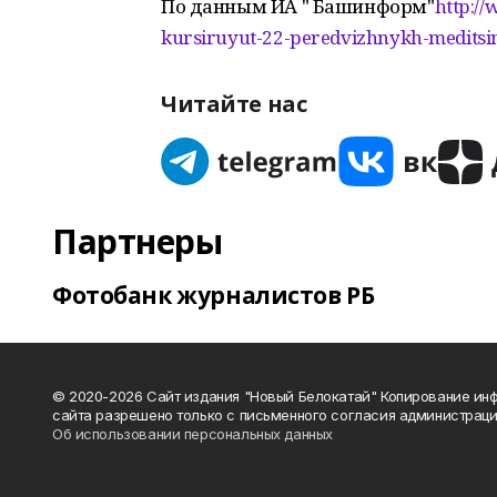
По данным ИА " Башинформ"
http:/
kursiruyut-22-peredvizhnykh-meditsin
Читайте нас
Партнеры
Фотобанк журналистов РБ
© 2020-2026 Сайт издания "Новый Белокатай" Копирование ин
сайта разрешено только с письменного согласия администраци
Об использовании персональных данных