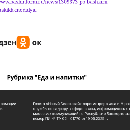
/www.bashinform.ru/news/1309673-po-bashkirii-
skikh-modulya...
Рубрика "Еда и напитки"
формации
Газета «Новый Белокатай» зарегистрирована в Упр
и.
службы по надзору в сфере связи, информационных 
массовых коммуникаций по Республике Башкортоста
номер ПИ № ТУ 02 - 01770 от 19.05.2025 г.