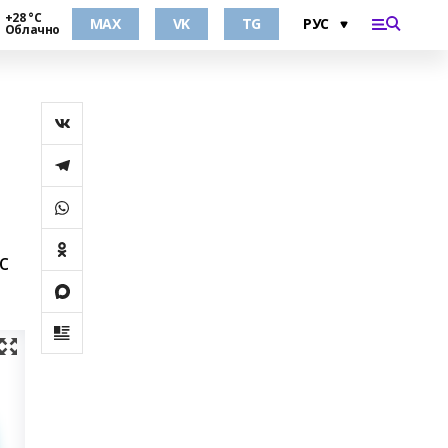
+28 °С
MAX
VK
TG
Облачно
с