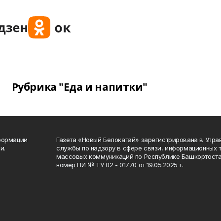
Рубрика "Еда и напитки"
формации
Газета «Новый Белокатай» зарегистрирована в Упр
и.
службы по надзору в сфере связи, информационных 
массовых коммуникаций по Республике Башкортоста
номер ПИ № ТУ 02 - 01770 от 19.05.2025 г.