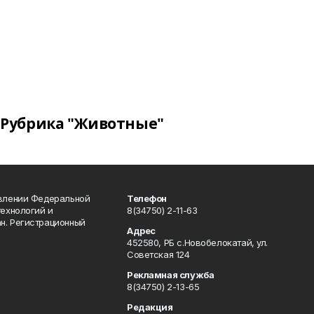
Рубрика "Животные"
авлении Федеральной
Телефон
технологий и
8(34750) 2-11-63
н. Регистрационный
Адрес
452580, РБ с.Новобелокатай, ул.
Советская 124
Рекламная служба
8(34750) 2-13-65
Редакция