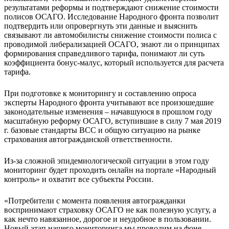
результатами реформы и подтверждают снижение стоимости
полисов ОСАГО. Исследование Народного фронта позволит
подтвердить или опровергнуть эти данные и выяснить
связывают ли автомобилисты снижение стоимости полиса с
проводимой либерализацией ОСАГО, знают ли о принципах
формирования справедливого тарифа, понимают ли суть
коэффициента бонус-малус, который используется для расчета
тарифа.
При подготовке к мониторингу и составлению опроса
эксперты Народного фронта учитывают все произошедшие
законодательные изменения – начавшуюся в прошлом году
масштабную реформу ОСАГО, вступившие в силу 7 мая 2019
г. базовые стандарты ВСС и общую ситуацию на рынке
страхования автогражданской ответственности.
Из-за сложной эпидемиологической ситуации в этом году
мониторинг будет проходить онлайн на портале «Народный
контроль» и охватит все субъекты России.
«Потребители с момента появления автогражданки
воспринимают страховку ОСАГО не как полезную услугу, а
как нечто навязанное, дорогое и неудобное в пользовании.
Новый этап нашего мониторинга мы проводим на фоне