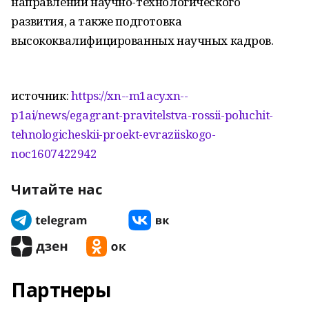
направлений научно-технологического
развития, а также подготовка
высококвалифицированных научных кадров.
источник:
https://xn--m1acy.xn--
p1ai/news/egagrant-pravitelstva-rossii-poluchit-
tehnologicheskii-proekt-evraziiskogo-
noc1607422942
Читайте нас
Партнеры