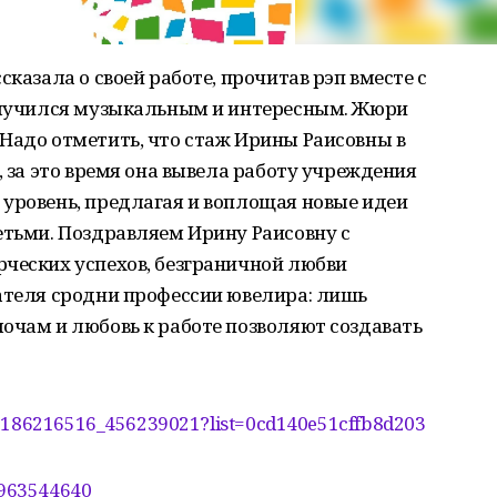
сказала о своей работе, прочитав рэп вместе с
получился музыкальным и интересным. Жюри
Надо отметить, что стаж Ирины Раисовны в
, за это время она вывела работу учреждения
 уровень, предлагая и воплощая новые идеи
етьми. Поздравляем Ирину Раисовну с
рческих успехов, безграничной любви
тателя сродни профессии ювелира: лишь
очам и любовь к работе позволяют создавать
eo-186216516_456239021?list=0cd140e51cffb8d203
51963544640