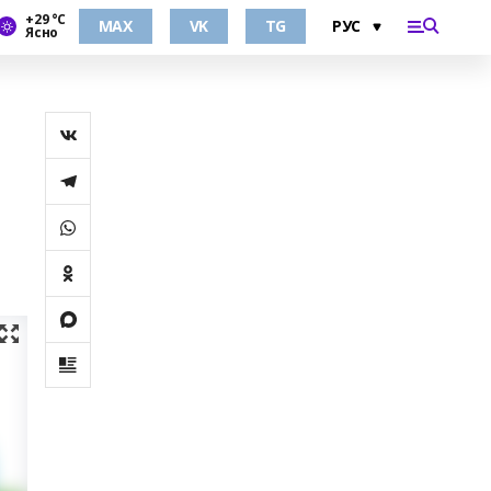
+29 °С
MAX
VK
TG
Ясно