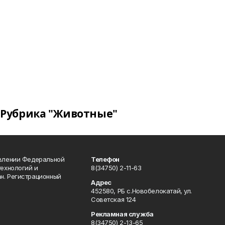
Рубрика "Животные"
авлении Федеральной
Телефон
технологий и
8(34750) 2-11-63
н. Регистрационный
Адрес
452580, РБ с.Новобелокатай, ул.
Советская 124
Рекламная служба
8(34750) 2-13-65