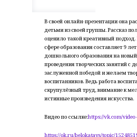
В своей онлайн-презентации она рас
детьми из своей группы. Рассказ 
оценило такой креативный подход. 
сфере образования составляет 9 лет
дошкольного образования на новый
проведения творческих занятий с д
заслуженной победой и желаем тво
воспитанников. Ведь работа воспи
скрупулёзный труд, внимание к мел
истинные произведения искусства.
Видео по ссылке:
https://vk.com/vid
https://ok.ru/belokatays/topic/15248