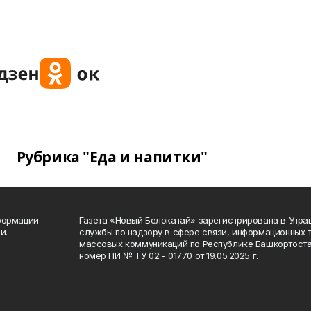
Рубрика "Еда и напитки"
формации
Газета «Новый Белокатай» зарегистрирована в Упр
и.
службы по надзору в сфере связи, информационных 
массовых коммуникаций по Республике Башкортоста
номер ПИ № ТУ 02 - 01770 от 19.05.2025 г.