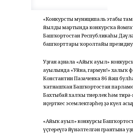
«Конкурстың муниципаль этабы там
йылдың мартында конкурсҡа йомғаҡ
Башҡортостан Республикаһы Дәүл
башҡорттары ҡоролтайы президиум
Уҙған аҙнала «Айыҡ ауыл» конкур
ауылында «Уйна, гармун!» халыҡ ф
Константин Пазачевҡа 86 йәш булһа,
ҡатнашҡан Башҡортостан парламент
Бахтыбай халҡы тиерлек һәм тирә
иҫерткес эсемлектәрһеҙ ҙә күңел ас
«Айыҡ ауыл» конкурсы Башҡортос
үҫтереүгә йүнәлтелгән грантына уҙ