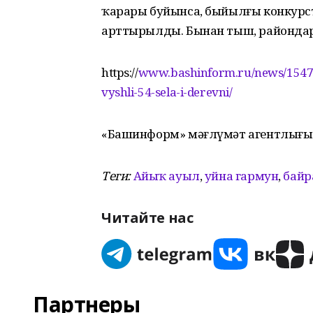
ҡарары буйынса, быйылғы конкурст
арттырылды. Бынан тыш, районда
https://
www.bashinform.ru/news/154702
vyshli-54-sela-i-derevni/
«Башинформ» мәғлүмәт агентлығы
Теги:
Айыҡ ауыл
,
уйна гармун
,
байр
Читайте нас
Партнеры