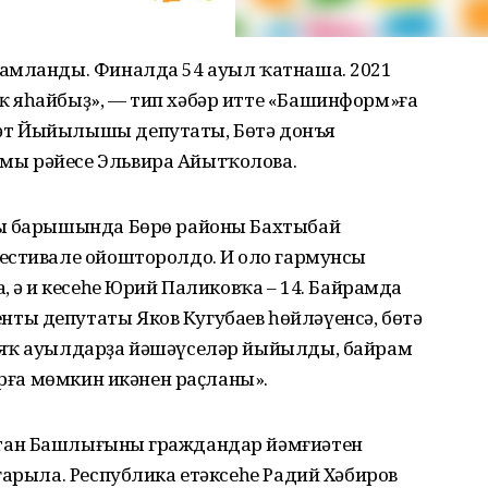
амланды. Финалда 54 ауыл ҡатнаша. 2021
 яһайбыҙ», — тип хәбәр итте «Башинформ»ға
әт Йыйылышы депутаты, Бөтә донъя
ы рәйесе Эльвира Айытҡолова.
сы барышында Бөрө районы Бахтыбай
естивале ойошторолдо. Иң оло гармунсы
 ә иң кесеһе Юрий Паликовҡа – 14. Байрамда
ы депутаты Яков Кугубаев һөйләүенсә, бөтә
-яҡ ауылдарҙа йәшәүселәр йыйылды, байрам
ырға мөмкин икәнен раҫланы».
тан Башлығының граждандар йәмғиәтен
ғарыла. Республика етәксеһе Радий Хәбиров