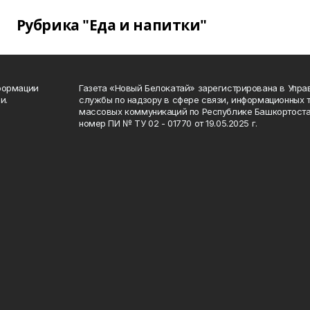
Рубрика "Еда и напитки"
формации
Газета «Новый Белокатай» зарегистрирована в Упр
и.
службы по надзору в сфере связи, информационных 
массовых коммуникаций по Республике Башкортоста
номер ПИ № ТУ 02 - 01770 от 19.05.2025 г.