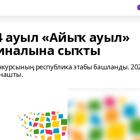
4 ауыл «Айыҡ ауыл»
иналына сыҡты
нкурсының республика этабы башланды. 20
тнашты.