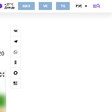
+27 °С
MAX
VK
TG
Дождь
20