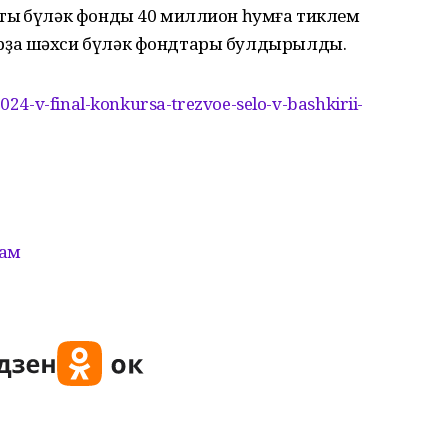
ың бүләк фонды 40 миллион һумға тиклем
рҙа шәхси бүләк фондтары булдырылды.
4-v-final-konkursa-trezvoe-selo-v-bashkirii-
ам