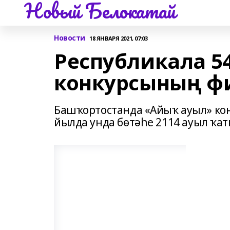
Новый Белокатай
Новости
18 ЯНВАРЯ 2021, 07:03
Республикала 5
конкурсының ф
Башҡортостанда «Айыҡ ауыл» ко
йылда унда бөтәһе 2114 ауыл ҡа