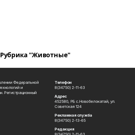
Рубрика "Животные"
авлении Федеральной
Телефон
технологий и
8(34750) 2-11-63
н. Регистрационный
Адрес
452580, РБ с.Новобелокатай, ул.
Советская 124
Рекламная служба
8(34750) 2-13-65
Редакция
8(34750) 2-11-63