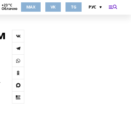
+23 °С
MAX
VK
TG
Облачно
м
–