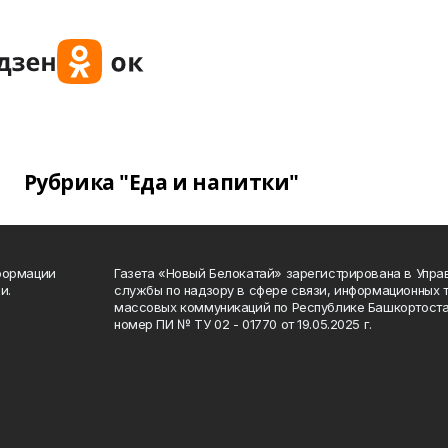
Рубрика "Еда и напитки"
формации
Газета «Новый Белокатай» зарегистрирована в Упр
и.
службы по надзору в сфере связи, информационных 
массовых коммуникаций по Республике Башкортоста
номер ПИ № ТУ 02 - 01770 от 19.05.2025 г.