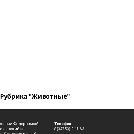
Рубрика "Животные"
авлении Федеральной
Телефон
технологий и
8(34750) 2-11-63
н. Регистрационный