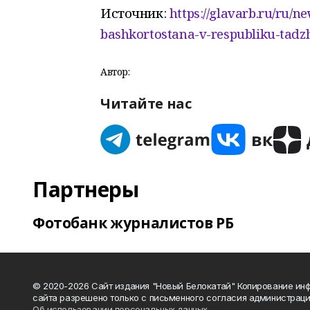
Источник:
https://glavarb.ru/ru/n
bashkortostana-v-respubliku-tadzh
Автор:
Читайте нас
Партнеры
Фотобанк журналистов РБ
© 2020-2026 Сайт издания "Новый Белокатай" Копирование ин
сайта разрешено только с письменного согласия администраци
Об использовании персональных данных