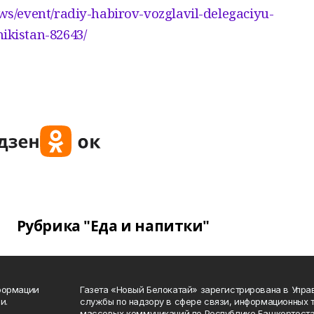
ews/event/radiy-habirov-vozglavil-delegaciyu-
ikistan-82643/
Рубрика "Еда и напитки"
формации
Газета «Новый Белокатай» зарегистрирована в Упр
и.
службы по надзору в сфере связи, информационных 
массовых коммуникаций по Республике Башкортоста