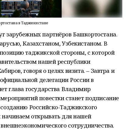
ртостана в Таджикистане
г зарубежных партнёров Башкортостана.
арусью, Казахстаном, Узбекистаном. В
позицию таджикской стороны, с которой
авительством нашей республики
биров, говоря о целях визита. – Завтра и
е официальной делегации России в
яет глава государства Владимир
мероприятий повестки станет подписание
 созданию Российско-Таджикского
м начинаем открывать для нашей
е внешнеэкономического сотрудничества.