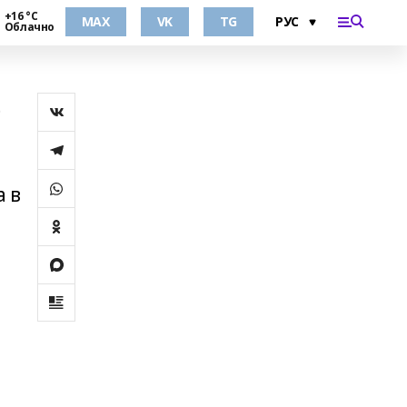
+16 °С
MAX
VK
TG
Облачно
ю
а в