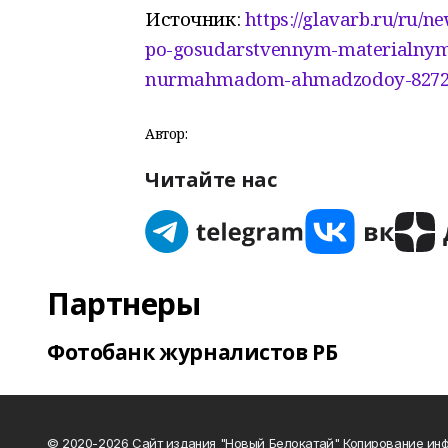
Источник:
https://glavarb.ru/ru/
po-gosudarstvennym-materialnym-r
nurmahmadom-ahmadzodoy-8272
Автор:
Читайте нас
Партнеры
Фотобанк журналистов РБ
© 2020-2026 Сайт издания "Новый Белокатай" Копирование ин