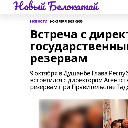
Новый Белокатай
Новости
9 ОКТЯБРЯ 2025, 09:55
Встреча с дирек
государственн
резервам
9 октября в Душанбе Глава Респ
встретился с директором Агентс
резервам при Правительстве Та