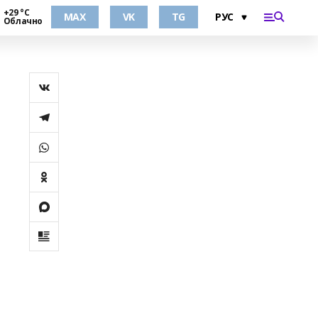
+29 °С
MAX
VK
TG
Облачно