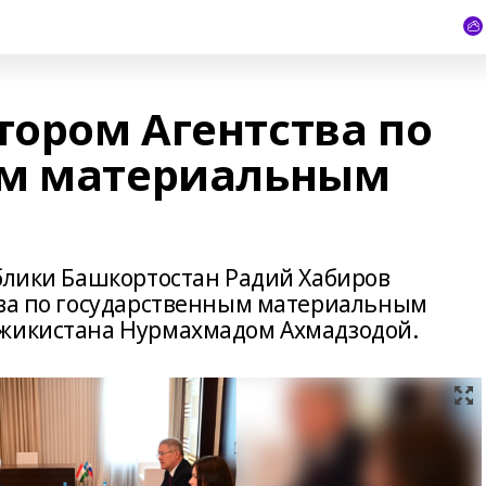
тором Агентства по
ым материальным
ублики Башкортостан Радий Хабиров
тва по государственным материальным
джикистана Нурмахмадом Ахмадзодой.