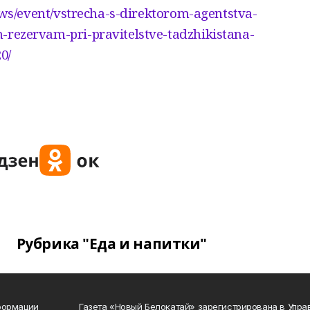
news/event/vstrecha-s-direktorom-agentstva-
ezervam-pri-pravitelstve-tadzhikistana-
0/
Рубрика "Еда и напитки"
формации
Газета «Новый Белокатай» зарегистрирована в Упр