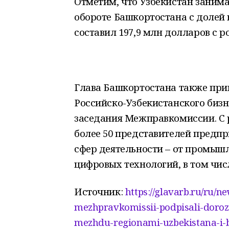
Отметим, что Узбекистан занима
обороте Башкортостана с долей в
составил 197,9 млн долларов с ро
Глава Башкортостана также прин
Российско-Узбекистанского бизн
заседания Межправкомиссии. С 
более 50 представителей предп
сфер деятельности – от промышл
цифровых технологий, в том чис
Источник:
https://glavarb.ru/ru/
mezhpravkomissii-podpisali-doroz
mezhdu-regionami-uzbekistana-i-