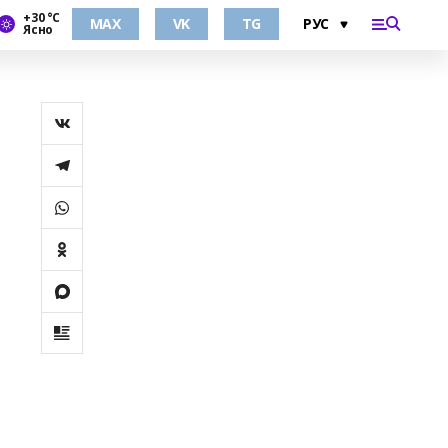
+30 °С
MAX
VK
TG
Ясно