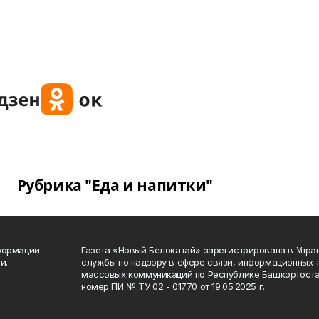
Рубрика "Еда и напитки"
формации
Газета «Новый Белокатай» зарегистрирована в Упр
и.
службы по надзору в сфере связи, информационных 
массовых коммуникаций по Республике Башкортоста
номер ПИ № ТУ 02 - 01770 от 19.05.2025 г.