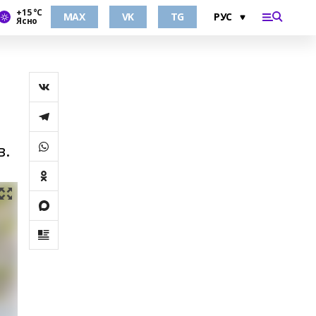
+15 °С
MAX
VK
TG
Ясно
в.