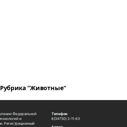
Рубрика "Животные"
авлении Федеральной
Телефон
технологий и
8(34750) 2-11-63
н. Регистрационный
Адрес