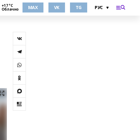
+17 °С
MAX
VK
TG
Облачно