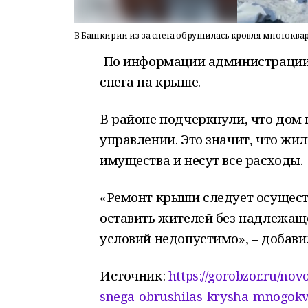
В Башкирии из-за снега обрушилась кровля многоква
По информации администрации,
снега на крыше.
В районе подчеркнули, что дом
управлении. Это значит, что жи
имущества и несут все расходы.
«Ремонт крыши следует осущест
оставить жителей без надлежащ
условий недопустимо», – добав
Источник:
https://gorobzor.ru/novo
snega-obrushilas-krysha-mnogok