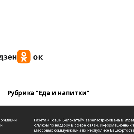
Рубрика "Еда и напитки"
формации
Газета «Новый Белокатай» зарегистрирована в Упр
и.
службы по надзору в сфере связи, информационных 
массовых коммуникаций по Республике Башкортоста