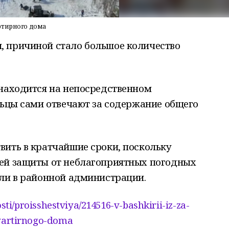
ртирного дома
 причиной стало большое количество
 находится на непосредственном
льцы сами отвечают за содержание общего
вить в кратчайшие сроки, поскольку
ей защиты от неблагоприятных погодных
или в районной администрации.
sti/proisshestviya/214516-v-bashkirii-iz-za-
vartirnogo-doma