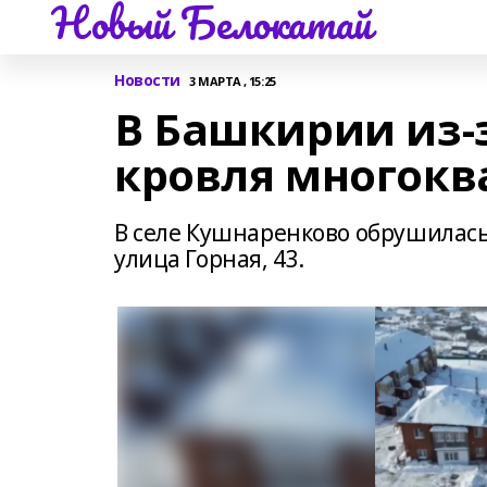
Новый Белокатай
Новости
3 МАРТА , 15:25
В Башкирии из-
кровля многокв
В селе Кушнаренково обрушилась
улица Горная, 43.