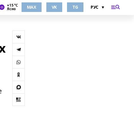
+15 °С
MAX
VK
TG
Ясно
х
е