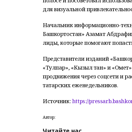
полосе и посоветовал использов
для визуальной привлекательно
Начальник информационно-техн
Башкортостан» Азамат Абдрафико
лиды, которые помогают попасть
Представители изданий «Башкорт
«Тулпар», «Кызыл тан» и «Омет
продвижения через соцсети и ра
татарских еженедельников.
Источник:
https://pressarb.bashko
Автор:
Читайте нас