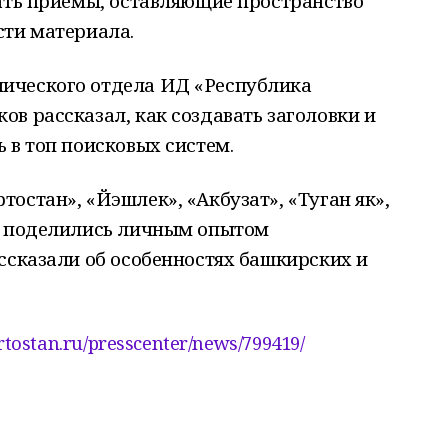
ать приёмы, оставляющие пространство
сти материала.
ического отдела ИД «Республика
в рассказал, как создавать заголовки и
 в топ поисковых систем.
остан», «Йэшлек», «Акбузат», «Туган як»,
» поделились личным опытом
ссказали об особенностях башкирских и
rtostan.ru/presscenter/news/799419/