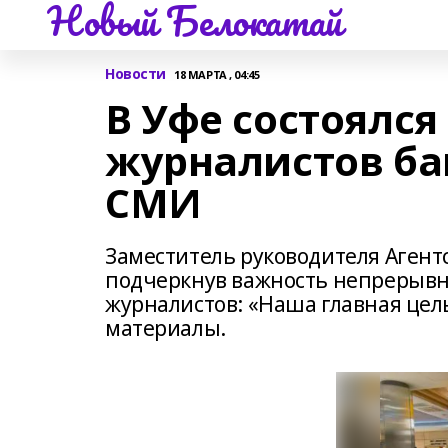
Новый Белокатай
Новости
18 МАРТА , 04:45
В Уфе состоялся
журналистов ба
СМИ
Заместитель руководителя Агентс
подчеркнув важность непрерывно
журналистов: «Наша главная цел
материалы.