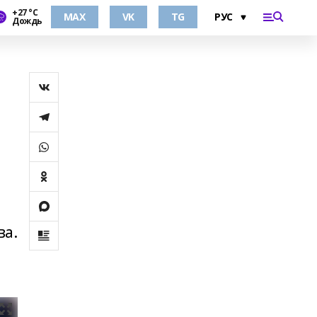
+27 °С
MAX
VK
TG
Дождь
ва.