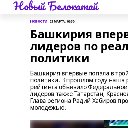
Новый Белокатай
Новости
23 МАРТА , 06:30
Башкирия вперв
лидеров по ре
политики
Башкирия впервые попала в тро
политики. В прошлом году наша 
рейтинга объявило Федеральное 
лидеров также Татарстан, Красно
Глава региона Радий Хабиров пр
молодежью.