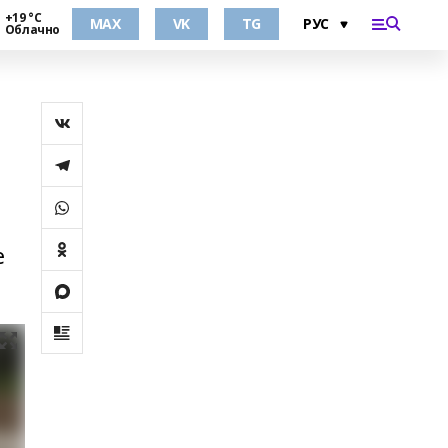
+19 °С
MAX
VK
TG
Облачно
е