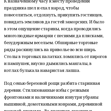
К назначенному часу к месту проведения
праздника шел и ехал народ, чтобы
повеселиться, отдохнуть, прикупить гостинцев,
повидать земляков да гостей заморских. И было
в этом ощущение старины, когда проводились
многолюдные ярмарки с песнями да плясками,
безудержным весельем. Обширные торговые
ряды раскинулись на приволье во всю ширь.
Столы в торговых палатках ломились от пирогов
и пампушек, вкусно дымились мангалы, в
котлах булькала наваристая лапша.
Под сенью березовой рощи разбита старинная
деревня. Стилизованные избы с резными
фронтонами и наличниками изнутри убраны
вышивкой, домоткаными коврами, деревянной
посудой, цветами... Во двориках, русских и