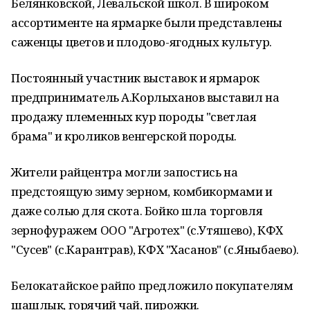
Белянковской, Левальской школ. В широком
ассортименте на ярмарке были представлены
саженцы цветов и плодово-ягодных культур.
Постоянный участник выставок и ярмарок
предприниматель А.Корлыханов выставил на
продажу племенных кур породы "светлая
брама" и кроликов венгерской породы.
Жители райцентра могли запостись на
предстоящую зиму зерном, комбикормами и
даже солью для скота. Бойко шла торговля
зернофуражем ООО "Агротех" (с.Утяшево), КФХ
"Сусев" (с.Карантрав), КФХ "Хасанов" (с.Яныбаево).
Белокатайское райпо предложило покупателям
шашлык, горячий чай, пирожки.