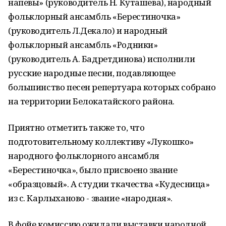
напевы» (руководитель Н. Куташева), народный
фольклорный ансамбль «Берестиночка»
(руководитель Л.Декало) и народный
фольклорный ансамбль «Родники»
(руководитель А. Бадретдинова) исполнили
русские народные песни, подавляющее
большинство песен репертуара которых собрано
на территории Белокатайского района.
Приятно отметить также то, что
подготовительному коллективу «Лукошко»
народного фольклорного ансамбля
«Берестиночка», было присвоено звание
«образцовый». А студии ткачества «Кудесница»
из с. Карлыханово - звание «народная».
В фойе комиссию ожидали выставки народной