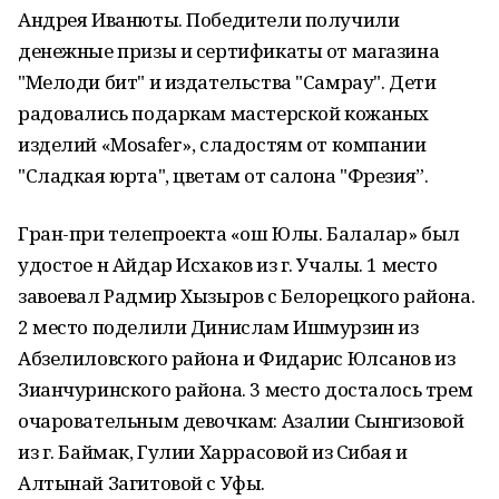
Андрея Иванюты. Победители получили
денежные призы и сертификаты от магазина
"Мелоди бит" и издательства "Самрау". Дети
радовались подаркам мастерской кожаных
изделий «Mosafer», сладостям от компании
"Сладкая юрта", цветам от салона "Фрезия”.
Гран-при телепроекта «Ҡош Юлы. Балалар» был
удостое н Айдар Исхаков из г. Учалы. 1 место
завоевал Радмир Хызыров с Белорецкого района.
2 место поделили Динислам Ишмурзин из
Абзелиловского района и Фидарис Юлсанов из
Зианчуринского района. 3 место досталось трем
очаровательным девочкам: Азалии Сынгизовой
из г. Баймак, Гулии Харрасовой из Сибая и
Алтынай Загитовой с Уфы.